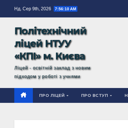
Перейти
Нд. Сер 9th, 2026
7:56:11 AM
до
вмісту
Політехнічний
ліцей НТУУ
«КПІ» м. Києва
Ліцей - освітній заклад з новим
підходом у роботі з учнями
ПРО ЛІЦЕЙ
ПРО ВСТУП
Н