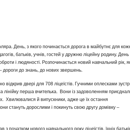
ляра. День, з якого починається дорога в майбутнє для кож
огів, батьків, учнів, гостей у дружню ліцейну родину. День
оброти і людяності. Розпочинається новий навчальний рік, я
– дороги до знань, до нових звершень.
о відкрив двері для 708 ліцеїстів. Гучними оплесками зустр
на лінійку перша вчителька. Вони із задоволенням приєдна
ах. Хвилювалися й випускники, адже це їх остання
они стануть дорослими і покинуть свою другу домівку –
з початком нового навчального року ліцеїстів, їхнiх батькi