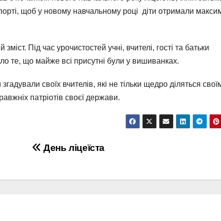
спортi, щоб у новому навчальному році діти отримали макси
міст. Пiд час урочистостей учні, вчителі, гості та батьки
ло те, що майже всі присутні були у вишиванках.
гадували своїх вчителів, які не тільки щедро діляться свої
равжніх патріотів своєї держави.
День ліцеїста