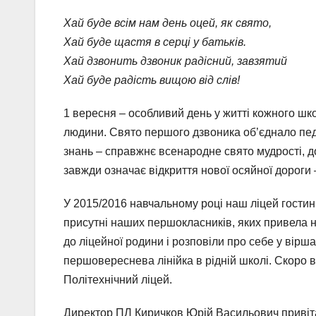
Хай буде всім нам день оцей, як свято,
Хай буде щастя в серці у батьків.
Хай дзвонить дзвоник радісний, завзятий
Хай буде радість вищою від слів!
1 вересня – особливий день у житті кожного шко
людини. Свято першого дзвоника об’єднало педаг
знань – справжнє всенародне свято мудрості, д
завжди означає відкриття нової осяйної дороги 
У 2015/2016 навчальному році наш ліцей гостинн
присутні наших першокласників, яких привела 
до ліцейної родини і розповіли про себе у вірш
першовереснева лінійка в рідній школі. Скоро в
Політехнічний ліцей.
Директор ПЛ Киричков Юрій Васильович привiтав 