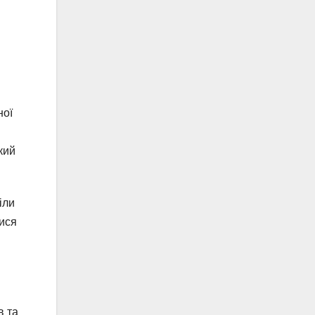
ної
кий
іли
лися
в та