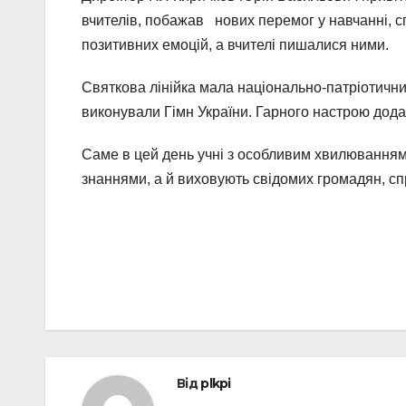
вчителів, побажав нових перемог у навчаннi, 
позитивних емоцiй, а вчителi пишалися ними.
Святкова лінійка мала національно-патріотичний з
виконували Гімн України. Гарного настрою дода
Саме в цей день учні з особливим хвилюванням з
знаннями, а й виховують свідомих громадян, сп
Навігація
записів
Від
plkpi