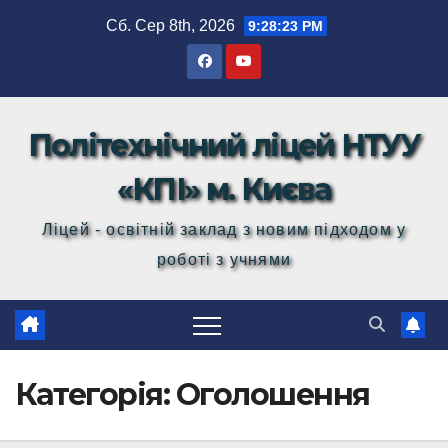
Перейти
Сб. Сер 8th, 2026
9:28:24 PM
до
вмісту
Політехнічний ліцей НТУУ
«КПІ» м. Києва
Ліцей - освітній заклад з новим підходом у
роботі з учнями
Категорія:
Оголошення