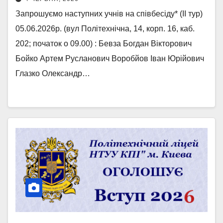
Запрошуємо наступних учнів на співбесіду* (ІІ тур)
05.06.2026р. (вул Політехнічна, 14, корп. 16, каб.
202; початок о 09.00) : Бевза Богдан Вікторович
Бойко Артем Русланович Воробйов Іван Юрійович
Глазко Олександр…