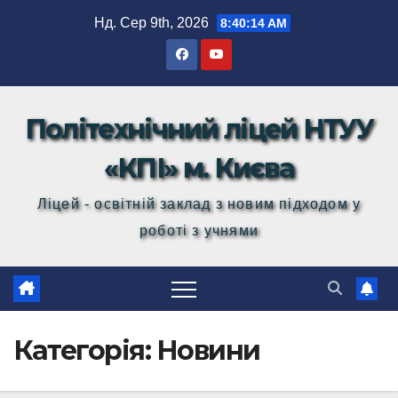
Перейти
Нд. Сер 9th, 2026
8:40:15 AM
до
вмісту
Політехнічний ліцей НТУУ
«КПІ» м. Києва
Ліцей - освітній заклад з новим підходом у
роботі з учнями
Категорія:
Новини