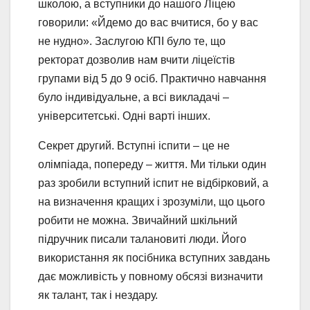
школою, а вступники до нашого Ліцею
говорили: «Йдемо до вас вчитися, бо у вас
не нудно». Заслугою КПІ було те, що
ректорат дозволив нам вчити ліцеїстів
групами від 5 до 9 осіб. Практично навчання
було індивідуальне, а всі викладачі –
університетські. Одні варті інших.
Секрет другий. Вступні іспити – це не
олімпіада, попереду – життя. Ми тільки один
раз зробили вступний іспит не відбірковий, а
на визначення кращих і зрозуміли, що цього
робити не можна. Звичайний шкільний
підручник писали талановиті люди. Його
використання як посібника вступних завдань
дає можливість у повному обсязі визначити
як талант, так і нездару.