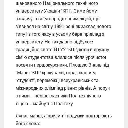
шанованого Національного технічного
університету України “КПІ”. Саме йому
завдячує своїм народженням ліцей, що
з’явився на світ у 1991 році як заклад нового
типу і з того часу в усьому бере приклад з
університету. Не так давно відбулося
традиційне свято НТУУ “КПІ”, коли в дружну
сім’ю студентства влилися після урочистої
посвяти першокурсники. Площею Знань під
“Марш “КПІ” крокували, горді званням
“студент”, переможці всеукраїнських та
міжнародних олімпіад різних рівнів. А поруч
з ними – першокласники Політехнічного
ліцею – майбутнє Політеху.
Лунає марш, а присутні подумки повторюють
його слова: