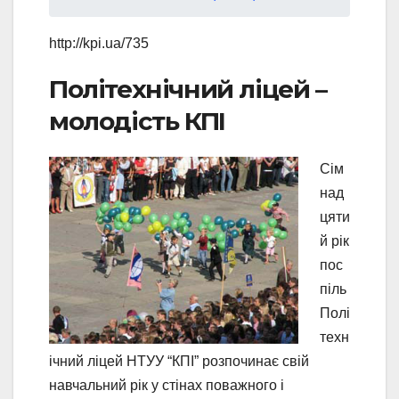
http://kpi.ua/735
Політехнічний ліцей –
молодість КПІ
Сім
над
цяти
й рік
пос
піль
Полі
техн
ічний ліцей НТУУ “КПІ” розпочинає свій
навчальний рік у стінах поважного і