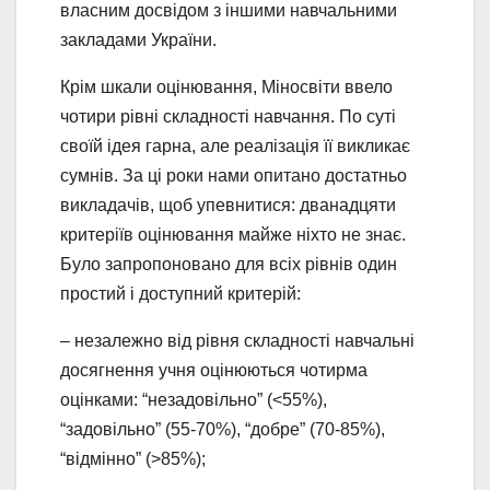
власним досвідом з іншими навчальними
закладами України.
Крім шкали оцінювання, Міносвіти ввело
чотири рівні складності навчання. По суті
своїй ідея гарна, але реалізація її викликає
сумнів. За ці роки нами опитано достатньо
викладачів, щоб упевнитися: дванадцяти
критеріїв оцінювання майже ніхто не знає.
Було запропоновано для всіх рівнів один
простий і доступний критерій:
– незалежно від рівня складності навчальні
досягнення учня оцінюються чотирма
оцінками: “незадовільно” (<55%),
“задовільно” (55-70%), “добре” (70-85%),
“відмінно” (>85%);