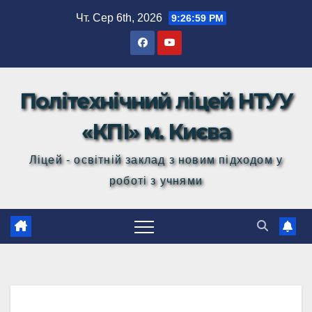
Перейти
Чт. Сер 6th, 2026
9:27:00 PM
до
вмісту
Політехнічний ліцей НТУУ
«КПІ» м. Києва
Ліцей - освітній заклад з новим підходом у
роботі з учнями