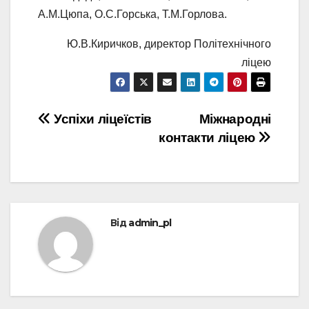
А.М.Цюпа, О.С.Горська, Т.М.Горлова.
Ю.В.Киричков, директор Політехнічного
ліцею
Навігація
Успіхи ліцеїстів
Міжнародні
контакти ліцею
записів
Від
admin_pl