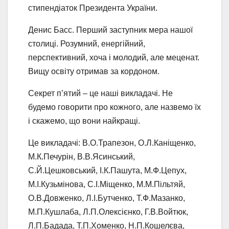
стипендіаток Президента України.
Денис Басс. Перший заступник мера нашої
столиці. Розумний, енергійний,
перспективний, хоча і молодий, але меценат.
Вищу освіту отримав за кордоном.
Секрет п’ятий – це наші викладачі. Не
будемо говорити про кожного, але назвемо їх
і скажемо, що вони найкращі.
Це викладачі: В.О.Трапезон, О.Л.Каніщенко,
М.К.Печурін, В.В.Ясинський,
С.Й.Цешковський, І.К.Пашута, М.Ф.Цепух,
М.І.Кузьмінова, С.І.Міщенко, М.М.Пільтяй,
О.В.Довженко, Л.І.Бутченко, Т.Ф.Мазанко,
М.П.Кушлаба, Л.П.Олексієнко, Г.В.Войтюк,
Л.П.Бадада, Т.П.Хоменко, Н.П.Кошелєва,