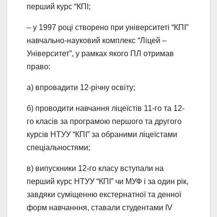
перший курс “КПІ;
– у 1997 році створено при університеті “КПІ”
навчально-науковий комплекс “Ліцей –
Університет”, у рамках якого ПЛ отримав
право:
а) впровадити 12-річну освіту;
б) проводити навчання ліцеїстів 11-го та 12-
го класів за програмою першого та другого
курсів НТУУ “КПІ” за обраними ліцеїстами
спеціальностями;
в) випускники 12-го класу вступали на
перший курс НТУУ “КПІ” чи МУФ і за один рік,
завдяки суміщенню екстернатної та денної
форм навчанння, ставали студентами IV