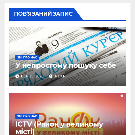
ПОВ’ЯЗАНИЙ ЗАПИС
ЗМІ ПРО НАС
У непростому пошуку себе
БЕР 15, 2020
PLKPI
ЗМІ ПРО НАС
ICTV (Ранок у великому
місті)