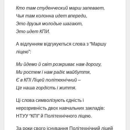
Кто там студенческий марш запевает,
Чья там колонна идет впереди,
Это друзья молодые шагают,
Это идет КПИ.
А відлунням відгукуються слова з “Маршу
ліцею”:
Ми йдемо й світ розкриває нам дорогу,
Ми ростем і нам радіє майбуття,
Є в КПІ Ліцей політехнічний –
Це наша гордість і життя.
Ці слова символізують єдність і
нерозривність двох навчальних закладів:
НТУУ “КПІ” й Політехнічного ліцею.
За роки свого існування Політехнічний ліцей