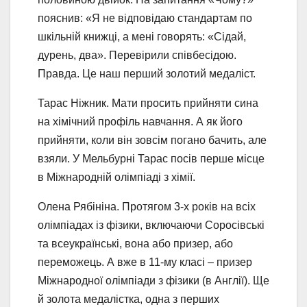
пояснив: «Я не відповідаю стандартам по
шкільній книжці, а мені говорять: «Сідай,
дурень, два». Перевірили співбесідою.
Правда. Це наш перший золотий медаліст.
Тарас Ніжник. Мати просить прийняти сина
на хімічний профіль навчання. А як його
прийняти, коли він зовсім погано бачить, але
взяли. У Мельбурні Тарас посів перше місце
в Міжнародній олімпіаді з хімії.
Олена Рябініна. Протягом 3-х років на всіх
олімпіадах із фізики, включаючи Соросівські
та всеукраїнські, вона або призер, або
переможець. А вже в 11-му класі – призер
Міжнародної олімпіади з фізики (в Англії). Ще
й золота медалістка, одна з перших