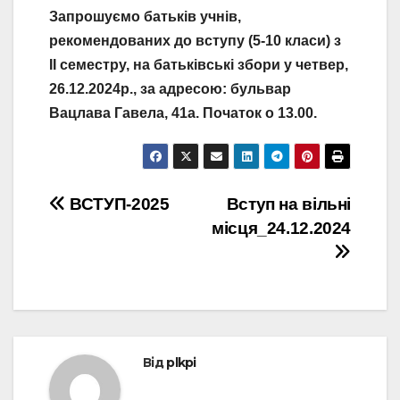
Запрошуємо батьків учнів,
рекомендованих до вступу (5-10 класи) з
ІІ семестру, на батьківські збори у четвер,
26.12.2024р., за адресою: бульвар
Вацлава Гавела, 41а. Початок о 13.00.
Навігація
ВСТУП-2025
Вступ на вільні
місця_24.12.2024
записів
Від
plkpi