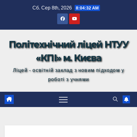
Перейти
Сб. Сер 8th, 2026
8:04:32 AM
до
вмісту
Політехнічний ліцей НТУУ
«КПІ» м. Києва
Ліцей - освітній заклад з новим підходом у
роботі з учнями