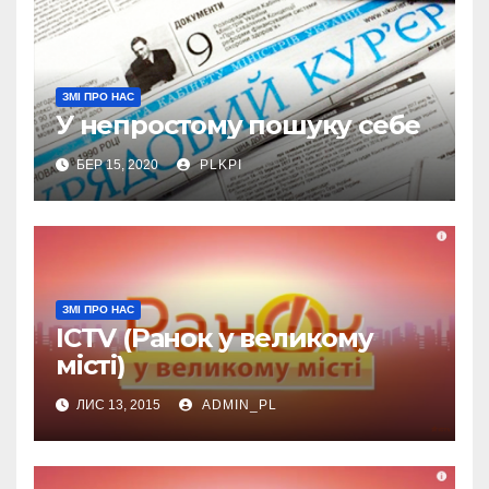
ЗМІ ПРО НАС
У непростому пошуку себе
БЕР 15, 2020
PLKPI
ЗМІ ПРО НАС
ICTV (Ранок у великому
місті)
ЛИС 13, 2015
ADMIN_PL