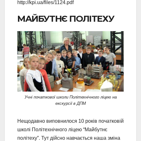
http://kpi.ua/files/1124.pdf
МАЙБУТНЄ ПОЛІТЕХУ
Учні початкової школи Політехнічного ліцею на
екскурсії в ДПМ
Нещодавно виповнилося 10 років початковій
школі Політехнічного ліцею “Майбутнє
політеху”. Тут дійсно навчається наша зміна