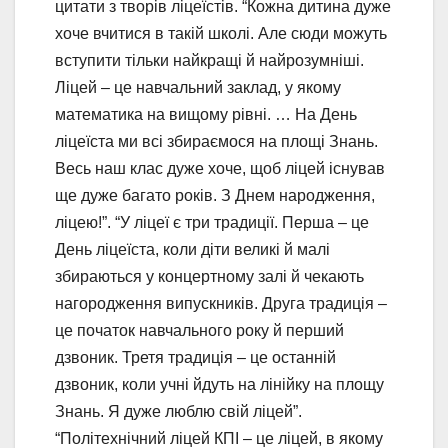
цитати з творів ліцеїстів. “Кожна дитина дуже
хоче вчитися в такій школі. Але сюди можуть
вступити тільки найкращі й найрозумніші.
Ліцей – це навчальний заклад, у якому
математика на вищому рівні. … На День
ліцеїста ми всі збираємося на площі Знань.
Весь наш клас дуже хоче, щоб ліцей існував
ще дуже багато років. З Днем народження,
ліцею!”. “У ліцеї є три традиції. Перша – це
День ліцеїста, коли діти великі й малі
збираються у концертному залі й чекають
нагородження випускників. Друга традиція –
це початок навчального року й перший
дзвоник. Третя традиція – це останній
дзвоник, коли учні йдуть на лінійку на площу
Знань. Я дуже люблю свій ліцей”.
“Політехнічний ліцей КПІ – це ліцей, в якому