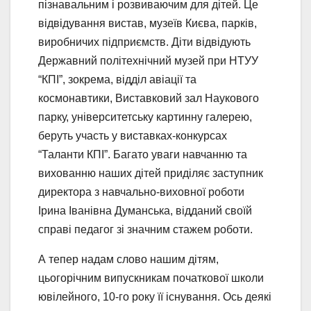
пізнавальним і розвиваючим для дітей. Це
відвідування вистав, музеїв Києва, парків,
виробничих підприємств. Діти відвідують
Державний політехнічний музей при НТУУ
“КПІ”, зокрема, відділ авіації та
космонавтики, Виставковий зал Наукового
парку, університетську картинну галерею,
беруть участь у виставках-конкурсах
“Таланти КПІ”. Багато уваги навчанню та
вихованню наших дітей приділяє заступник
директора з навчально-виховної роботи
Ірина Іванівна Думанська, відданий своїй
справі педагог зі значним стажем роботи.
А тепер надам слово нашим дітям,
цьогорічним випускникам початкової школи
ювілейного, 10-го року її існування. Ось деякі