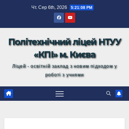
Перейти
Чт. Сер 6th, 2026
5:21:09 PM
до
вмісту
Політехнічний ліцей НТУУ
«КПІ» м. Києва
Ліцей - освітній заклад з новим підходом у
роботі з учнями