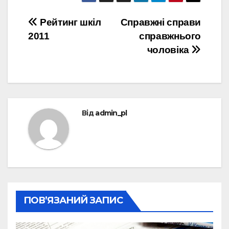
Навігація
Рейтинг шкіл
Справжні справи
2011
справжнього
записів
чоловіка
Від
admin_pl
ПОВ’ЯЗАНИЙ ЗАПИС