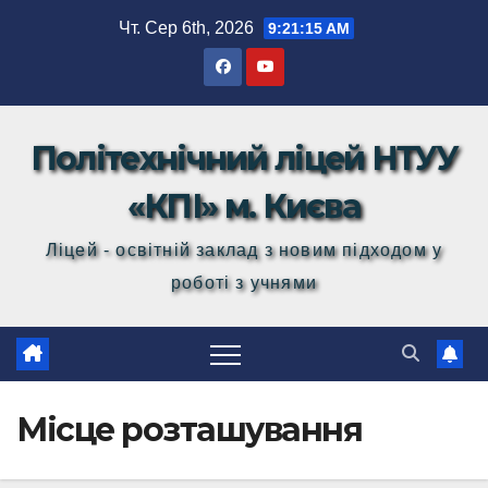
Перейти
Чт. Сер 6th, 2026
9:21:15 AM
до
вмісту
Політехнічний ліцей НТУУ
«КПІ» м. Києва
Ліцей - освітній заклад з новим підходом у
роботі з учнями
Місце розташування