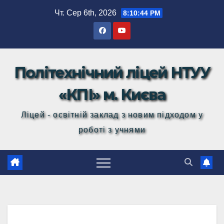
Перейти
Чт. Сер 6th, 2026
8:10:45 PM
до
вмісту
Політехнічний ліцей НТУУ
«КПІ» м. Києва
Ліцей - освітній заклад з новим підходом у
роботі з учнями