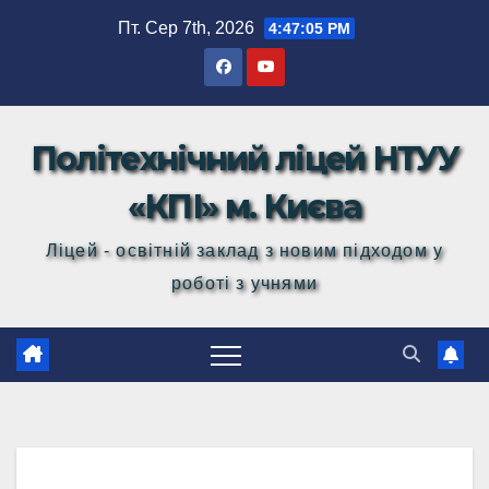
Перейти
Пт. Сер 7th, 2026
4:47:06 PM
до
вмісту
Політехнічний ліцей НТУУ
«КПІ» м. Києва
Ліцей - освітній заклад з новим підходом у
роботі з учнями