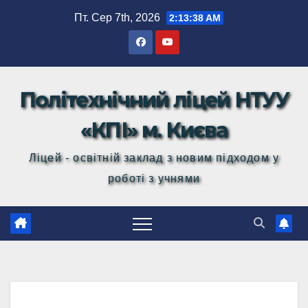
Перейти
Пт. Сер 7th, 2026
2:13:39 AM
до
вмісту
Політехнічний ліцей НТУУ
«КПІ» м. Києва
Ліцей - освітній заклад з новим підходом у
роботі з учнями