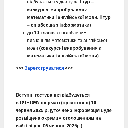
відбувається у два тури:
І тур
–
конкурсні випробування з
математики і англійської мови,
ІІ тур
–
співбесіда з інформатики
)
до 10 класів
з поглибленим
вивченням математики та англійської
мови (
конкурсні випробування з
математики і англійської мови
)
>>>
Зареєструватися
<<<
Вступні тестування відбудуться
в
ОЧНОМУ форматі
(орієнтовно)
10
червня 2025 р.
(
уточнена інформація буде
розміщена окремим оголошенням на
сайті ліцею
0
6
червня
2025р.
).