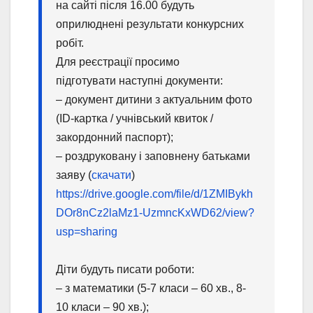
на сайті
після 16.00
будуть
оприлюднені результати
конкурсних
робіт.
Для реєстрації
просимо
підготувати наступні документи:
– документ дитини з актуальним фото
(ID-картка / учнівський квиток /
закордонний
паспорт);
– роздруковану і заповнену батьками
заяву (
скачати
)
https://drive.google.com/file/d/1ZMIBykh
DOr8nCz2laMz1-UzmncKxWD62/view?
usp=sharing
Діти будуть писати роботи:
– з математики (5-7 класи – 60 хв., 8-
10 класи – 90 хв.);