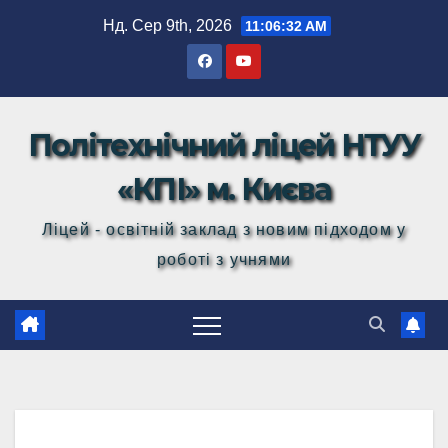
Перейти
Нд. Сер 9th, 2026
11:06:33 AM
до
вмісту
Політехнічний ліцей НТУУ
«КПІ» м. Києва
Ліцей - освітній заклад з новим підходом у
роботі з учнями