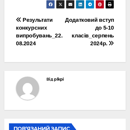
Навігація
Результати
Додатковий вступ
конкурсних
до 5-10
записів
випробувань_22.
класів_серпень
08.2024
2024р.
Від
plkpi
ПОВ’ЯЗАНИЙ ЗАПИС