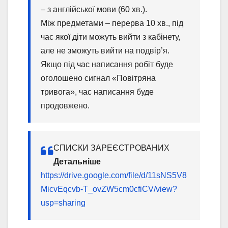
– з англійської мови (60 хв.).
Між предметами – перерва 10 хв., під
час якої діти можуть вийти з кабінету,
але не зможуть вийти на подвір’я.
Якщо під час написання робіт буде
оголошено сигнал «Повітряна
тривога», час написання буде
продовжено.
СПИСКИ ЗАРЕЄСТРОВАНИХ
Детальніше
https://drive.google.com/file/d/11sNS5V8
MicvEqcvb-T_ovZW5cm0cfiCV/view?
usp=sharing