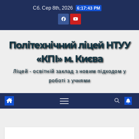
Перейти
Сб. Сер 8th, 2026
6:17:44 PM
до
вмісту
Політехнічний ліцей НТУУ
«КПІ» м. Києва
Ліцей - освітній заклад з новим підходом у
роботі з учнями