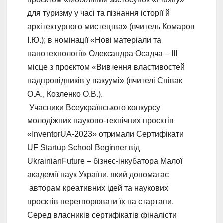
для туризму у часі та пізнання історії й
архітектурного мистецтва» (вчитель Комаров
І.Ю.); в номінації «Нові матеріали та
нанотехнології» Олександра Осадча – III
місце з проєктом «Вивчення властивостей
надпровідників у вакуумі» (вчителі Співак
О.А., Козленко О.В.).
Учасники Всеукраїнського конкурсу
молодіжних науково-технічних проєктів
«InventorUA-2023» отримали Сертифікати
UF Startup School Beginner від
UkrainianFuture – бізнес-інкубатора Малої
академії наук України, який допомагає
авторам креативних ідей та наукових
проєктів перетворювати їх на стартапи.
Серед власників сертифікатів фіналісти