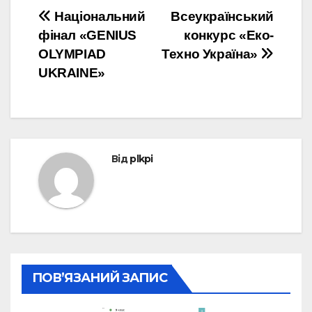
Навігація
Національний
Всеукраїнський
фінал «GENIUS
конкурс «Еко-
записів
OLYMPIAD
Техно Україна»
UKRAINE»
Від
plkpi
ПОВ’ЯЗАНИЙ ЗАПИС