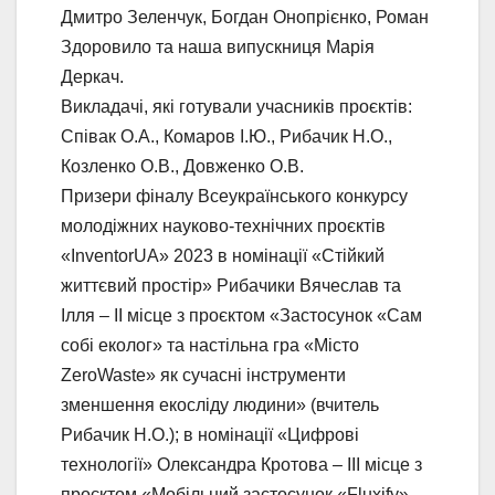
Дмитро Зеленчук, Богдан Онопрієнко, Роман
Здоровило та наша випускниця Марія
Деркач.
Викладачі, які готували учасників проєктів:
Співак О.А., Комаров І.Ю., Рибачик Н.О.,
Козленко О.В., Довженко О.В.
Призери фіналу Всеукраїнського конкурсу
молодіжних науково-технічних проєктів
«InventorUA»
2023
в номінації «Стійкий
життєвий простір» Рибачики Вячеслав та
Ілля – II місце з проєктом «Застосунок «Сам
собі еколог» та настільна гра «Місто
ZeroWaste» як сучасні інструменти
зменшення екосліду людини» (вчитель
Рибачик Н.О.); в номінації «Цифрові
технології» Олександра Кротова – III місце з
проєктом «Мобільний застосунок «Fluxify»