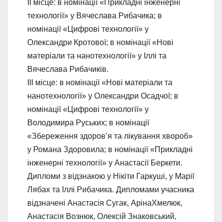
ІІ місце: в номінації «Прикладні інженерні
технології» у Вячеслава Рибачика; в
номінації «Цифрові технології» у
Олександри Кротової; в номінації «Нові
матеріали та нанотехнології» у Іллі та
Вячеслава Рибачиків.
ІІІ місце: в номінації «Нові матеріали та
нанотехнології» у Олександри Осадчої; в
номінації «Цифрові технології» у
Володимира Руських; в номінації
«Збереження здоров’я та лікування хвороб»
у Романа Здоровила; в номінації «Прикладні
інженерні технології» у Анастасії Беркети.
Дипломи з відзнакою у Нікіти Гаркуші, у Марії
Лябах та Іллі Рибачика. Дипломами учасника
відзначені Анастасія Сугак, АрінаХмелюк,
Анастасія Вознюк, Олексій Знаковський,