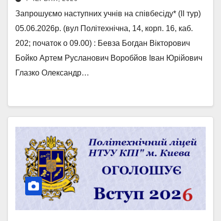
Запрошуємо наступних учнів на співбесіду* (ІІ тур)
05.06.2026р. (вул Політехнічна, 14, корп. 16, каб.
202; початок о 09.00) : Бевза Богдан Вікторович
Бойко Артем Русланович Воробйов Іван Юрійович
Глазко Олександр…